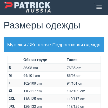
Toggl
navig
Размеры одежды
Перейти
к
основному
содержанию
Мужская / Женская / Подростковая одежда
Обхват груди
Талия
S
86/93 cm
76/85 cm
M
94/101 cm
86/93 cm
L
102/109 cm
94/101 cm
XL
110/117 cm
102/109 cm
2XL
118/125 cm
110/117 cm
3XL
126/132 cm
118/125 cm